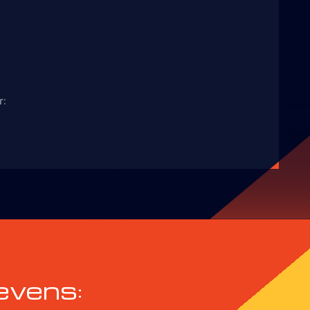
r:
evens: