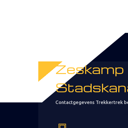
Zeskamp
Stadskan
Contactgegevens Trekkertrek b