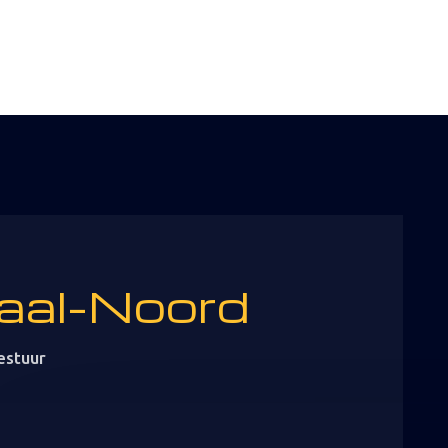
aal-Noord
estuur